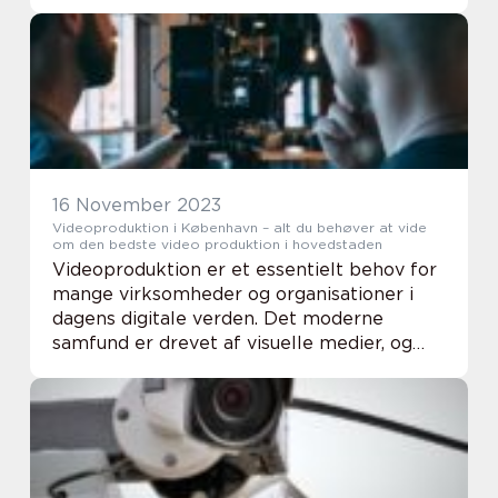
og jobansøgere. Disse bureauer fungerer
som mellemmænd, der formidler
midlertidige job til k...
16 November 2023
Videoproduktion i København – alt du behøver at vide
om den bedste video produktion i hovedstaden
Videoproduktion er et essentielt behov for
mange virksomheder og organisationer i
dagens digitale verden. Det moderne
samfund er drevet af visuelle medier, og
online marketing er blevet en afgørende
komponent i enhver branchens succes.
Næsten alle vi...