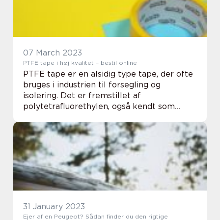
07 March 2023
PTFE tape i høj kvalitet – bestil online
PTFE tape er en alsidig type tape, der ofte
bruges i industrien til forsegling og
isolering. Det er fremstillet af
polytetrafluorethylen, også kendt som
Teflon, og har en glat og ikke-klistrende
overflade. PTFE tape er modstandsdygtig
over for kemika...
31 January 2023
Ejer af en Peugeot? Sådan finder du den rigtige