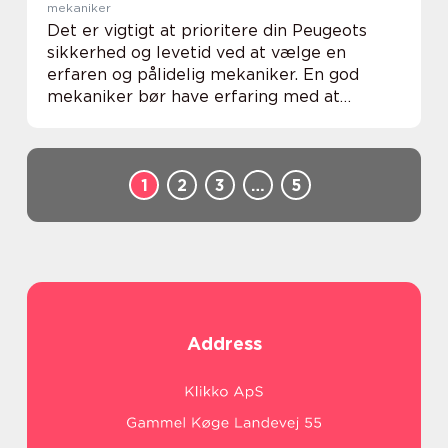
mekaniker
Det er vigtigt at prioritere din Peugeots
sikkerhed og levetid ved at vælge en
erfaren og pålidelig mekaniker. En god
mekaniker bør have erfaring med at
arbejde specifikt med Peugeotbiler og
være i stand til at genkende eventuelle
tegn på slitage ell...
1
2
3
…
5
Address