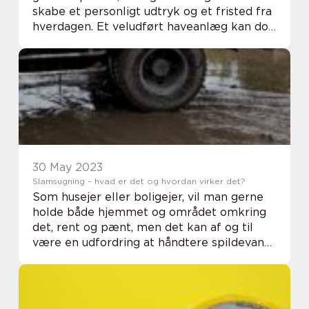
skabe et personligt udtryk og et fristed fra
hverdagen. Et veludført haveanlæg kan dog
være en udfordrende opgave, og mange
private og v...
30 May 2023
Slamsugning – hvad er det og hvordan virker det?
Som husejer eller boligejer, vil man gerne
holde både hjemmet og området omkring
det, rent og pænt, men det kan af og til
være en udfordring at håndtere spildevand
og affaldsvand. Nogle gange kan det være
nø...