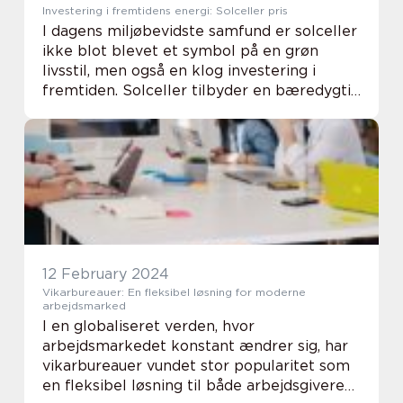
Investering i fremtidens energi: Solceller pris
I dagens miljøbevidste samfund er solceller
ikke blot blevet et symbol på en grøn
livsstil, men også en klog investering i
fremtiden. Solceller tilbyder en bæredygtig
kilde til strøm, hvilket gør at stadi...
12 February 2024
Vikarbureauer: En fleksibel løsning for moderne
arbejdsmarked
I en globaliseret verden, hvor
arbejdsmarkedet konstant ændrer sig, har
vikarbureauer vundet stor popularitet som
en fleksibel løsning til både arbejdsgivere