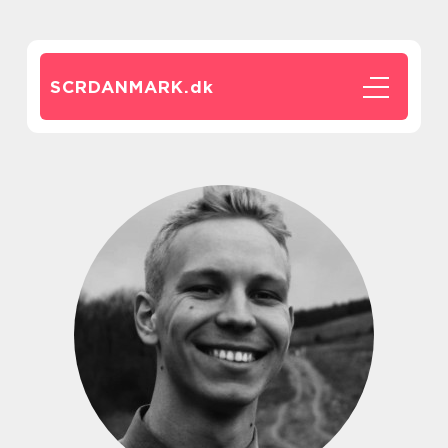
SCRDANMARK.
dk