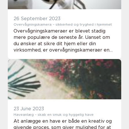
26 September 2023
Overvågningskamera – sikkerhed og tryghed i hjemmet
Overvågningskameraer er blevet stadig
mere populære de seneste år. Uanset om
du ønsker at sikre dit hjem eller din
virksomhed, er overvågningskameraer en
effektiv løsning til at holde et vågent øje
m...
23 June 2023
Haveanlæg – skab en smuk og hyggelig have
At anlægge en have er både en kreativ og
givende proces, som giver mulighed for at