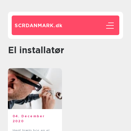
SCRDANMARK.
dk
el installatør
04. December
2020
Hent hjælp hos en el