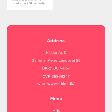
installatør i Skovlunde
Address
web:
www.klikko.dk/
Menu
Ads