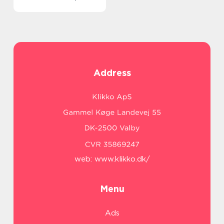
Address
web:
www.klikko.dk/
Menu
Ads