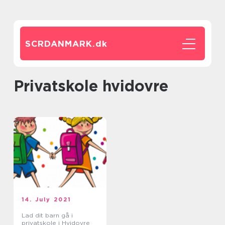
SCRDANMARK.
dk
Privatskole hvidovre
14. July 2021
Lad dit barn gå i
privatskole i Hvidovre