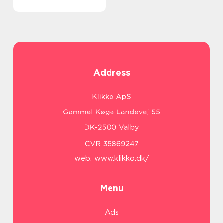
Address
web:
www.klikko.dk/
Menu
Ads