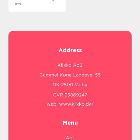
lave
Address
web:
www.klikko.dk/
Menu
Ads