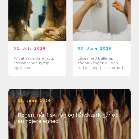
02. July 2026
03. June 2026
Privat sygepleje tryg,
Låsesmed ballerup
nærværende hjælp i
sådan vælger du den
eget hjem
rette hjælp til sikkerhed
og tryghed
01. June 2026
Røgeri: når fisk, røg og håndværk går op i
en højere enhed