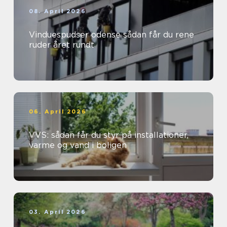
08. April 2026
Vinduespudser odense sådan får du rene
ruder året rundt
06. April 2026
VVS: sådan får du styr på installationer,
varme og vand i boligen
03. April 2026