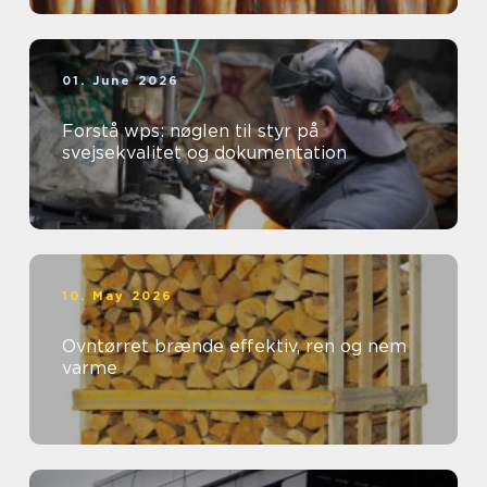
01. June 2026
Forstå wps: nøglen til styr på
svejsekvalitet og dokumentation
10. May 2026
Ovntørret brænde effektiv, ren og nem
varme