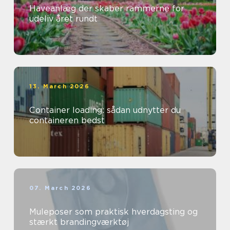
Haveanlæg der skaber rammerne for
udeliv året rundt
13. March 2026
Container loading: sådan udnytter du
containeren bedst
07. March 2026
Muleposer som praktisk hverdagsting og
stærkt brandingværktøj