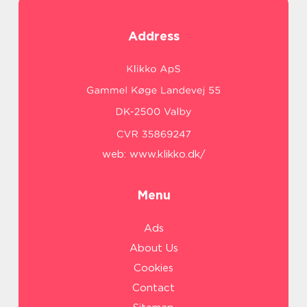
Address
web:
www.klikko.dk/
Menu
Ads
About Us
Cookies
På vores website bruges cookies til at huske dine
indstillinger, statistik og personalisering af indhold og
Contact
annoncer. Denne information deles med tredjepart. Ved