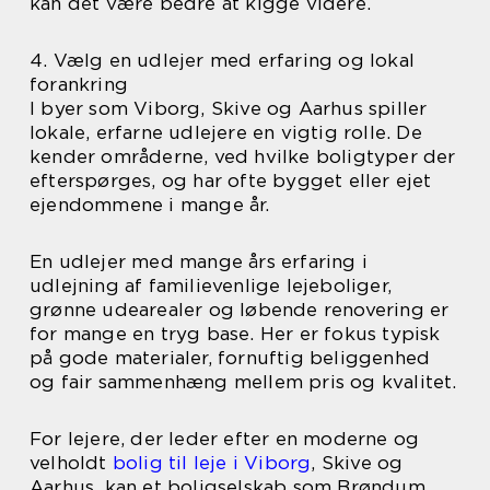
kan det være bedre at kigge videre.
4. Vælg en udlejer med erfaring og lokal
forankring
I byer som Viborg, Skive og Aarhus spiller
lokale, erfarne udlejere en vigtig rolle. De
kender områderne, ved hvilke boligtyper der
efterspørges, og har ofte bygget eller ejet
ejendommene i mange år.
En udlejer med mange års erfaring i
udlejning af familievenlige lejeboliger,
grønne udearealer og løbende renovering er
for mange en tryg base. Her er fokus typisk
på gode materialer, fornuftig beliggenhed
og fair sammenhæng mellem pris og kvalitet.
For lejere, der leder efter en moderne og
velholdt
bolig til leje i Viborg
, Skive og
Aarhus, kan et boligselskab som Brøndum