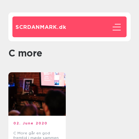
SCRDANMARK.
dk
c more
02. June 2020
C More går en god
fremtid i møde sammen