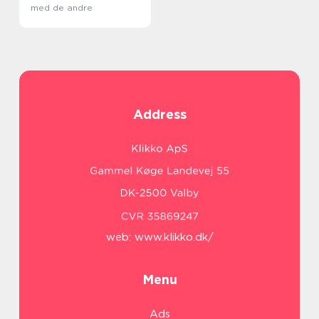
med de andre
Address
web:
www.klikko.dk/
Menu
Ads