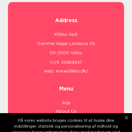
Address
web:
www.klikko.dk/
Menu
Ads
About Us
Cookies
På vores website bruges cookies til at huske dine
indstillinger, statistik og personalisering af indhold og
Contact