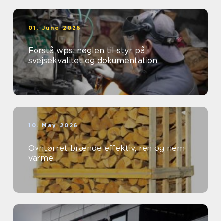
01. June 2026
Forstå wps: nøglen til styr på
svejsekvalitet og dokumentation
10. May 2026
Ovntørret brænde effektiv, ren og nem
varme