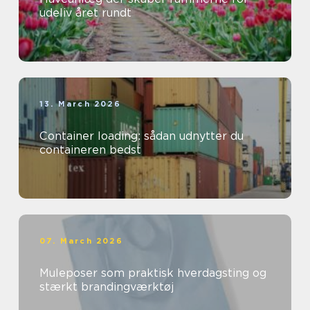
udeliv året rundt
13. March 2026
Container loading: sådan udnytter du
containeren bedst
07. March 2026
Muleposer som praktisk hverdagsting og
stærkt brandingværktøj