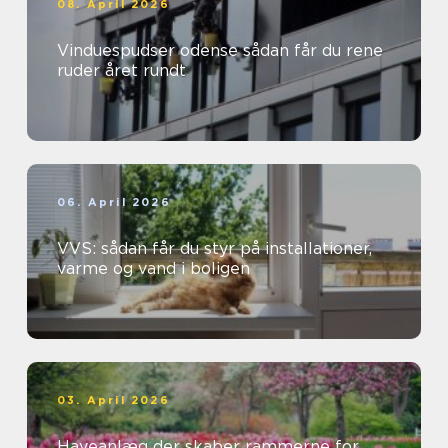
08. April 2026
Vinduespudser odense sådan får du rene
ruder året rundt
06. April 2026
VVS: sådan får du styr på installationer,
varme og vand i boligen
03. April 2026
Haveanlæg der skaber rammerne for