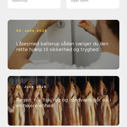
lejebolig
eget hjem
03. June 2026
Låsesmed ballerup sådan vælger du den
rette hjælp til sikkerhed og tryghed
01. June 2026
Røgeri: når fisk, røg og håndværk går op i
en højere enhed