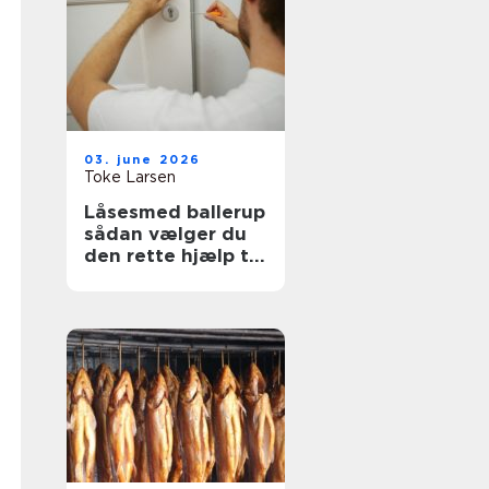
03. june 2026
Toke Larsen
Låsesmed ballerup
sådan vælger du
den rette hjælp til
sikkerhed og
tryghed