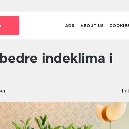
k
ADS
ABOUT US
COOKIE
sen
Fil