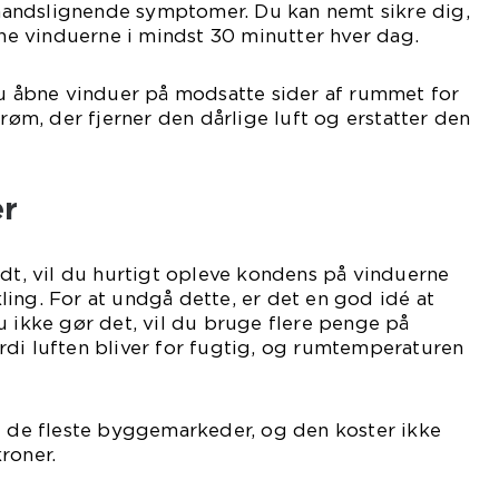
andslignende symptomer. Du kan nemt sikre dig,
åbne vinduerne i mindst 30 minutter hver dag.
du åbne vinduer på modsatte sider af rummet for
trøm, der fjerner den dårlige luft og erstatter den
er
ådt, vil du hurtigt opleve kondens på vinduerne
ing. For at undgå dette, er det en god idé at
u ikke gør det, vil du bruge flere penge på
rdi luften bliver for fugtig, og rumtemperaturen
i de fleste byggemarkeder, og den koster ikke
roner.