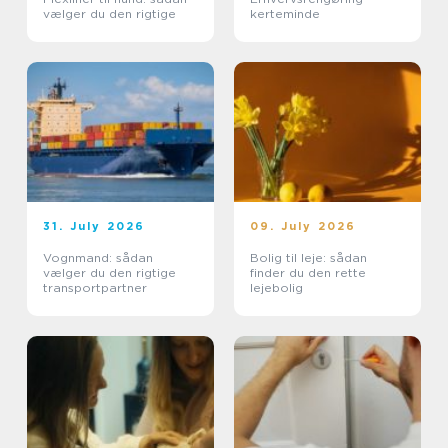
vælger du den rigtige
kerteminde
31. July 2026
09. July 2026
Vognmand: sådan
Bolig til leje: sådan
vælger du den rigtige
finder du den rette
transportpartner
lejebolig