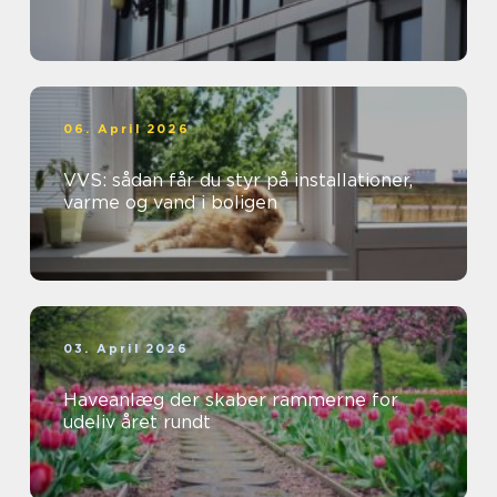
06. April 2026
VVS: sådan får du styr på installationer,
varme og vand i boligen
03. April 2026
Haveanlæg der skaber rammerne for
udeliv året rundt