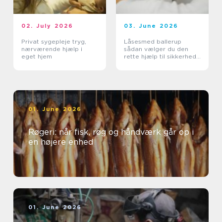
02. July 2026
03. June 2026
Privat sygepleje tryg,
Låsesmed ballerup
nærværende hjælp i
sådan vælger du den
eget hjem
rette hjælp til sikkerhed
og tryghed
01. June 2026
Røgeri: når fisk, røg og håndværk går op i
en højere enhed
01. June 2026