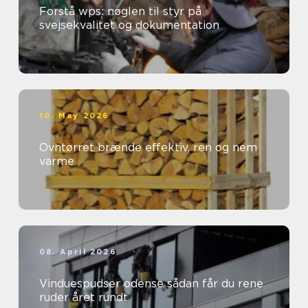
Forstå wps: nøglen til styr på
svejsekvalitet og dokumentation
10. May 2026
Ovntørret brænde effektiv, ren og nem
varme
08. April 2026
Vinduespudser odense sådan får du rene
ruder året rundt