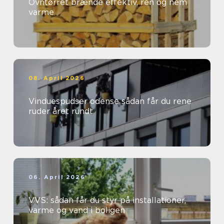
Ovntørret brænde effektiv, ren og nem
varme
08. April 2026
Vinduespudser odense sådan får du rene
ruder året rundt
06. April 2026
VVS: sådan får du styr på installationer,
varme og vand i boligen