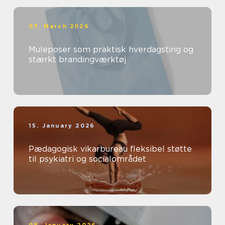
07. March 2026
Muleposer som praktisk hverdagsting og
stærkt brandingværktøj
15. January 2026
Pædagogisk vikarbureau fleksibel støtte
til psykiatri og socialområdet