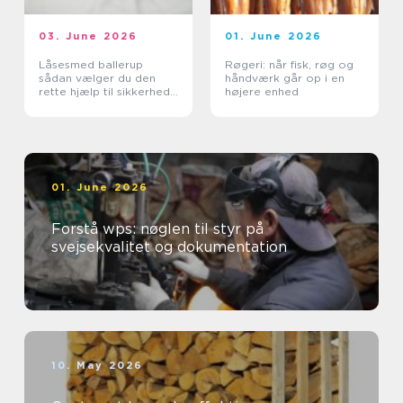
03. June 2026
01. June 2026
Låsesmed ballerup
Røgeri: når fisk, røg og
sådan vælger du den
håndværk går op i en
rette hjælp til sikkerhed
højere enhed
og tryghed
01. June 2026
Forstå wps: nøglen til styr på
svejsekvalitet og dokumentation
10. May 2026