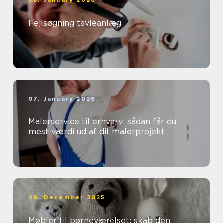
08. January 2026
Fejlsøgning tavleanlæg
07. January 2026
Malerservice til erhverv: sådan får du
mest værdi ud af dit malerprojekt
09. December 2025
Møbler til børneværelset: skab den