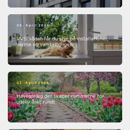
06. April 2026
VVS: sådan får du styr på installationer,
varme og vand i boligen
03. April 2026
Haveanlæg der skaber rammerne for
udeliv året rundt