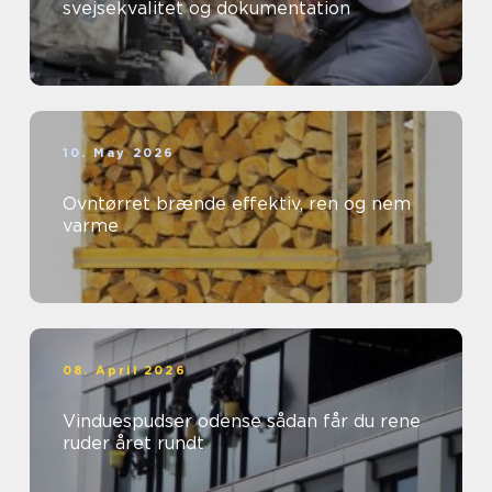
svejsekvalitet og dokumentation
10. May 2026
Ovntørret brænde effektiv, ren og nem
varme
08. April 2026
Vinduespudser odense sådan får du rene
ruder året rundt