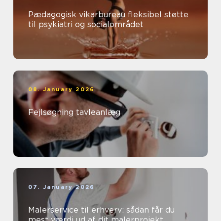
Pædagogisk vikarbureau fleksibel støtte
til psykiatri og socialområdet
08. January 2026
Fejlsøgning tavleanlæg
07. January 2026
Malerservice til erhverv: sådan får du
mest værdi ud af dit malerprojekt