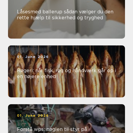
Låsesmed ballerup sådan vælger du den
rette hjælp til sikkerhed og tryghed
01. June 2026
Røgeri: når fisk, røg og håndværk går op i
en højere enhed
01. June 2026
Forstå wps: nøglen til styr på