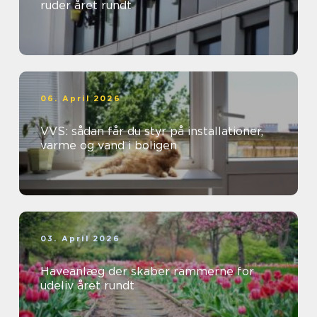
ruder året rundt
06. April 2026
VVS: sådan får du styr på installationer,
varme og vand i boligen
03. April 2026
Haveanlæg der skaber rammerne for
udeliv året rundt