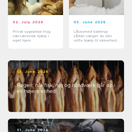
02. July 2026
03. June 2026
Privat sygepleje tryg,
Låsesmed ballerup
nærværende hjælp i
sådan vælger du den
eget hjem
rette hjælp til sikkerhed
og tryghed
01. June 2026
Røgeri: når fisk, røg og håndværk går op i
en højere enhed
01. June 2026