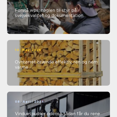
Forstå wps: nøglen til styr på
svejsekvalitet og dokumentation
10. May 2026
Ovntørret brænde effektiv, ren og nem
varme
08. April 2026
Vinduespudser odense sådan får du rene