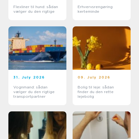
Flexliner til hund: sådan
Erhvervsrengøring
vælger du den rigtige
kerteminde
31. July 2026
09. July 2026
Vognmand: sådan
Bolig til leje: sådan
vælger du den rigtige
finder du den rette
transportpartner
lejebolig