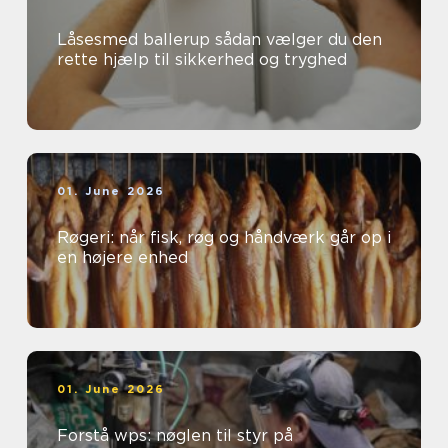
Låsesmed ballerup sådan vælger du den
rette hjælp til sikkerhed og tryghed
01. June 2026
Røgeri: når fisk, røg og håndværk går op i
en højere enhed
01. June 2026
Forstå wps: nøglen til styr på