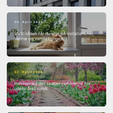
06. April 2026
VVS: sådan får du styr på installationer,
varme og vand i boligen
03. April 2026
Haveanlæg der skaber rammerne for
udeliv året rundt