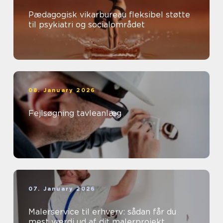
Pædagogisk vikarbureau fleksibel støtte
til psykiatri og socialområdet
08. January 2026
Fejlsøgning tavleanlæg
07. January 2026
Malerservice til erhverv: sådan får du
mest værdi ud af dit malerprojekt