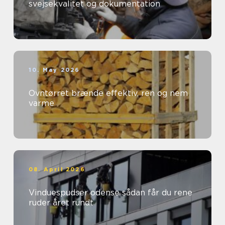
svejsekvalitet og dokumentation
10. May 2026
Ovntørret brænde effektiv, ren og nem
varme
08. April 2026
Vinduespudser odense sådan får du rene
ruder året rundt