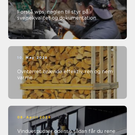
Forstå wps: nøglen til styr på
svejsekvalitet og dokumentation
10. May 2026
Ovntørret brænde effektiv, ren og nem
varme
08. April 2026
Vinduespudser odense sådan får du rene