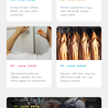
Bolig til leje: sådan
Privat sygepleje tryg,
finder du den rette
nærværende hjælp i
lejebolig
eget hjem
03. June 2026
01. June 2026
Låsesmed ballerup
Røgeri: når fisk, røg og
sådan vælger du den
håndværk går op i en
rette hjælp til sikkerhed
højere enhed
og tryghed
01. June 2026