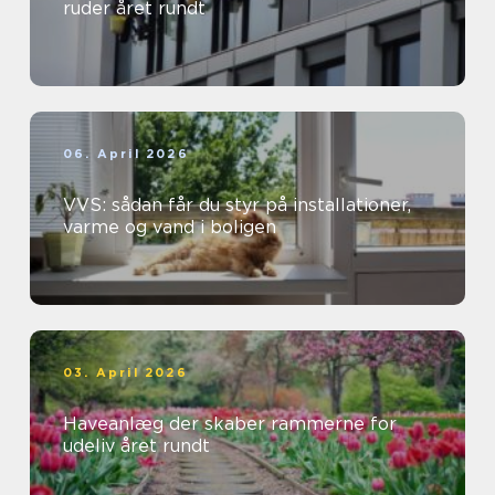
ruder året rundt
06. April 2026
VVS: sådan får du styr på installationer,
varme og vand i boligen
03. April 2026
Haveanlæg der skaber rammerne for
udeliv året rundt