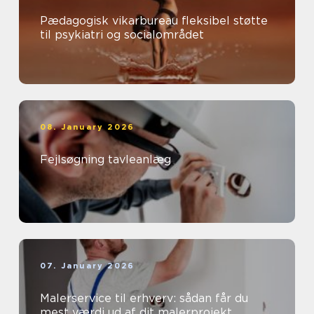
Pædagogisk vikarbureau fleksibel støtte
til psykiatri og socialområdet
08. January 2026
Fejlsøgning tavleanlæg
07. January 2026
Malerservice til erhverv: sådan får du
mest værdi ud af dit malerprojekt