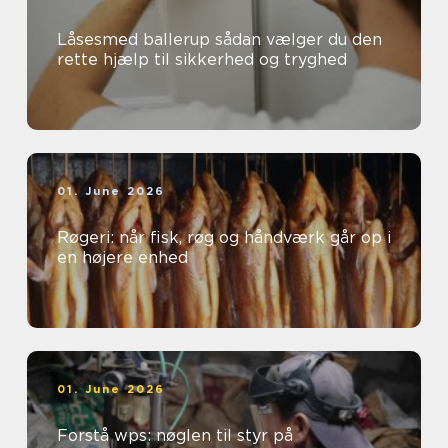
Låsesmed ballerup sådan vælger du den
rette hjælp til sikkerhed og tryghed
01. June 2026
Røgeri: når fisk, røg og håndværk går op i
en højere enhed
01. June 2026
Forstå wps: nøglen til styr på