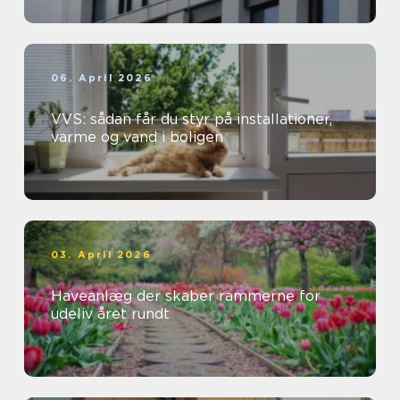
06. April 2026
VVS: sådan får du styr på installationer,
varme og vand i boligen
03. April 2026
Haveanlæg der skaber rammerne for
udeliv året rundt