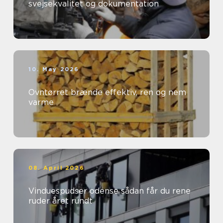
svejsekvalitet og dokumentation
10. May 2026
Ovntørret brænde effektiv, ren og nem
varme
08. April 2026
Vinduespudser odense sådan får du rene
ruder året rundt