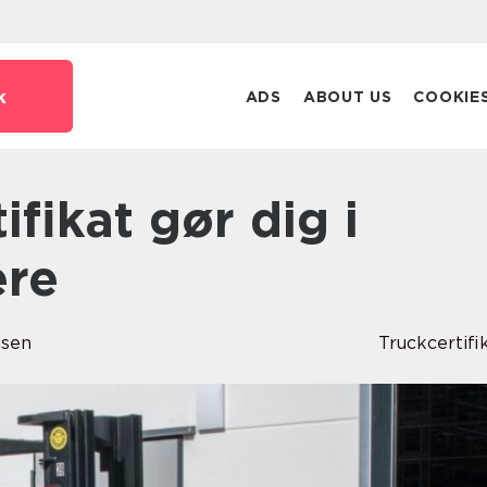
k
ADS
ABOUT US
COOKIE
ere
nsen
Truckcertifi