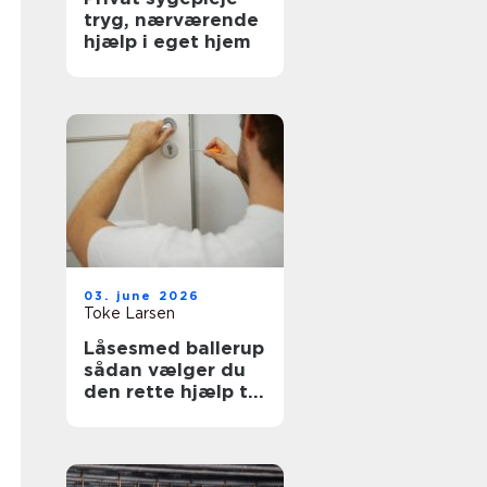
tryg, nærværende
hjælp i eget hjem
03. june 2026
Toke Larsen
Låsesmed ballerup
sådan vælger du
den rette hjælp til
sikkerhed og
tryghed