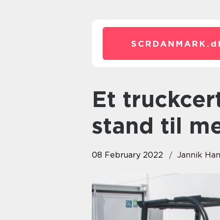
SCRDANMARK.
d
Et truckcertifikat gør dig i
stand til m
08 February 2022
Jannik Ha