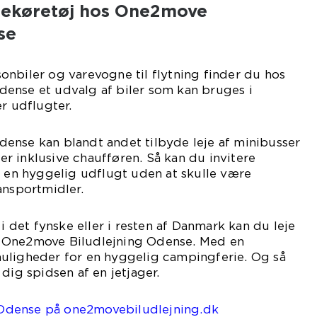
riekøretøj hos One2move
se
nbiler og varevogne til flytning finder du hos
ense et udvalg af biler som kan bruges i
r udflugter.
ense kan blandt andet tilbyde leje af minibusser
 inklusive chaufføren. Så kan du invitere
å en hyggelig udflugt uden at skulle være
ansportmidler.
 i det fynske eller i resten af Danmark kan du leje
 One2move Biludlejning Odense. Med en
uligheder for en hyggelig campingferie. Og så
dig spidsen af en jetjager.
i Odense på one2movebiludlejning.dk