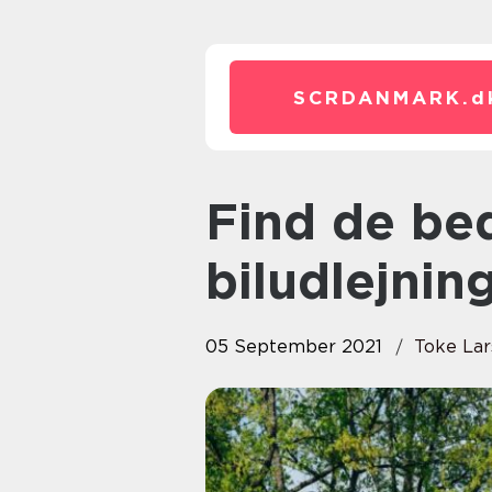
SCRDANMARK.
d
Find de bedste biler hos
biludlejnin
05 September 2021
Toke La