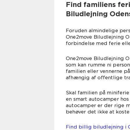
Find familiens fe
Biludlejning Oden
Foruden almindelige perso
One2move Biludlejning Od
forbindelse med ferie elle
One2move Biludlejning Od
som kan rumme ni personer
familien eller vennerne p
afhængig af offentlige tr
Skal familien på miniferie
en smart autocamper hos
autocamper er der rige m
behøver det ikke at koste 
Find billig biludlejning 