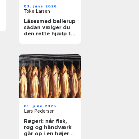
03. june 2026
Toke Larsen
Låsesmed ballerup
sådan vælger du
den rette hjælp til
sikkerhed og
tryghed
01. june 2026
Lars Pedersen
Røgeri: når fisk,
røg og håndværk
går op i en højere