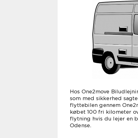
Hos One2move Biludlejni
som med sikkerhed sagtens 
flyttebilen gennem One2m
købet 100 fri kilometer ov
flytning hvis du lejer en 
Odense.