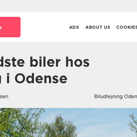
k
ADS
ABOUT US
COOKIE
g i Odense
rsen
Biludlejning Ode