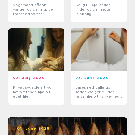
Vognmand: sådan
Bolig til leje: sådan
vælger du den rigtige
finder du den rette
transportpartner
lejebolig
02. July 2026
03. June 2026
Privat sygepleje tryg,
Låsesmed ballerup
nærværende hjælp i
sådan vælger du den
eget hjem
rette hjælp til sikkerhed
og tryghed
01. June 2026