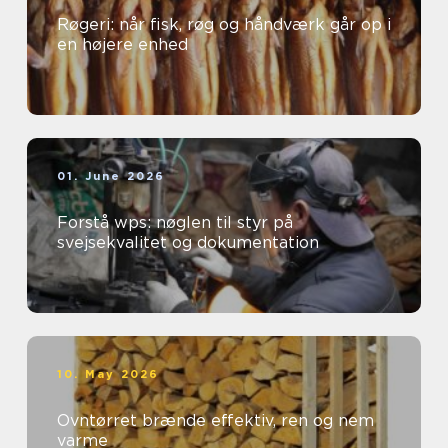
Røgeri: når fisk, røg og håndværk går op i
en højere enhed
01. June 2026
Forstå wps: nøglen til styr på
svejsekvalitet og dokumentation
10. May 2026
Ovntørret brænde effektiv, ren og nem
varme