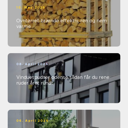
10. May 2026
Ovntørret brænde effektiv, ren og nem
varme
08. April 2026
Vinduespudser odense sådan får du rene
ruder året rundt
06. April 2026