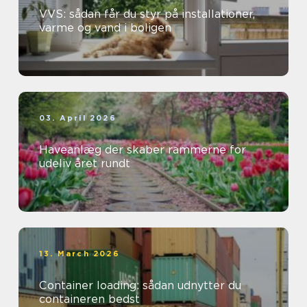
VVS: sådan får du styr på installationer,
varme og vand i boligen
03. April 2026
Haveanlæg der skaber rammerne for
udeliv året rundt
13. March 2026
Container loading: sådan udnytter du
containeren bedst