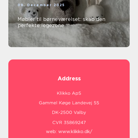
09. December 2025
Møbler til børneværelset: skab den
perfekte legezone
Address
web:
www.klikko.dk/