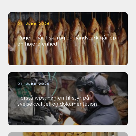
01. June 2026
Røgeri: når fisk, røg og håndværk går op i
en højere enhed
01. June 2026
Forstå wps: nøglen til styr på
svejsekvalitet og dokumentation