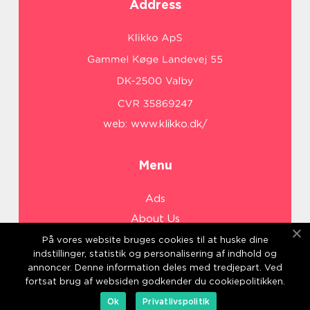
Address
web:
www.klikko.dk/
Menu
Ads
About Us
Cookies
På vores website bruges cookies til at huske dine
indstillinger, statistik og personalisering af indhold og
Contact
annoncer. Denne information deles med tredjepart. Ved
Sitemap
fortsat brug af websiden godkender du cookiepolitikken.
Ok
Privatlivspolitik