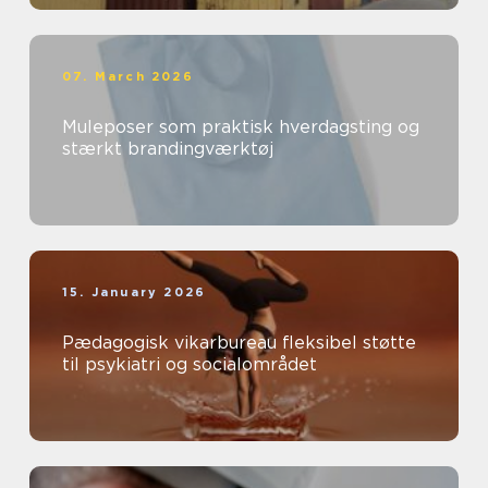
07. March 2026
Muleposer som praktisk hverdagsting og
stærkt brandingværktøj
15. January 2026
Pædagogisk vikarbureau fleksibel støtte
til psykiatri og socialområdet