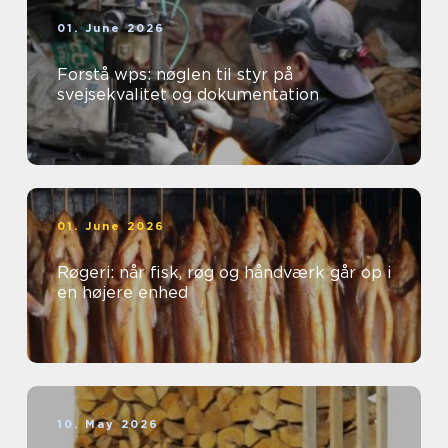
01. June 2026
Forstå wps: nøglen til styr på
svejsekvalitet og dokumentation
01. June 2026
Røgeri: når fisk, røg og håndværk går op i
en højere enhed
10. May 2026