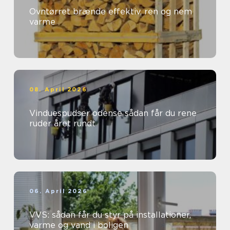
Ovntørret brænde effektiv, ren og nem
varme
08. April 2026
Vinduespudser odense sådan får du rene
ruder året rundt
06. April 2026
VVS: sådan får du styr på installationer,
varme og vand i boligen