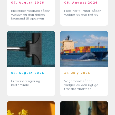
07. August 2026
06. August 2026
Elektriker vedbæk sådan
Flexliner til hund: sådan
vælger du den rigtige
vælger du den rigtige
fagmand til opgaven
05. August 2026
31. July 2026
Erhvervsrengøring
Vognmand: sådan
kerteminde
vælger du den rigtige
transportpartner