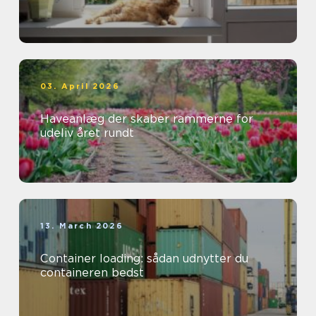
03. April 2026
Haveanlæg der skaber rammerne for
udeliv året rundt
13. March 2026
Container loading: sådan udnytter du
containeren bedst