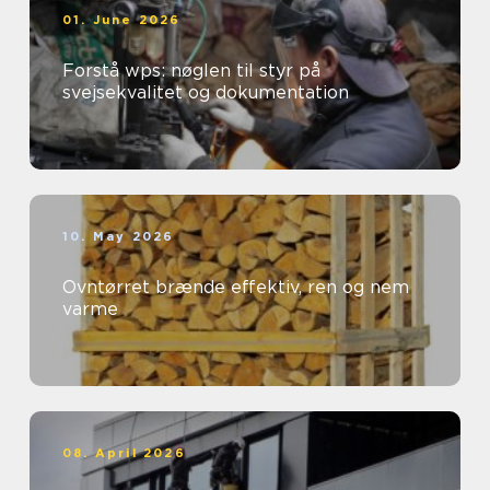
01. June 2026
Forstå wps: nøglen til styr på
svejsekvalitet og dokumentation
10. May 2026
Ovntørret brænde effektiv, ren og nem
varme
08. April 2026