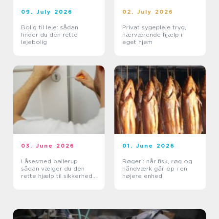
09. July 2026
02. July 2026
Bolig til leje: sådan
Privat sygepleje tryg,
finder du den rette
nærværende hjælp i
lejebolig
eget hjem
03. June 2026
01. June 2026
Låsesmed ballerup
Røgeri: når fisk, røg og
sådan vælger du den
håndværk går op i en
rette hjælp til sikkerhed
højere enhed
og tryghed