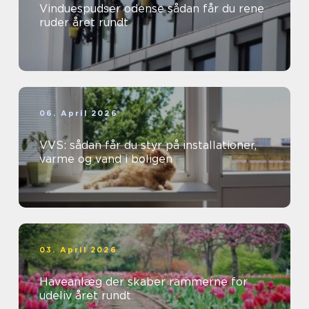
Vinduespudser odense sådan får du rene
ruder året rundt
06. April 2026
VVS: sådan får du styr på installationer,
varme og vand i boligen
03. April 2026
Haveanlæg der skaber rammerne for
udeliv året rundt