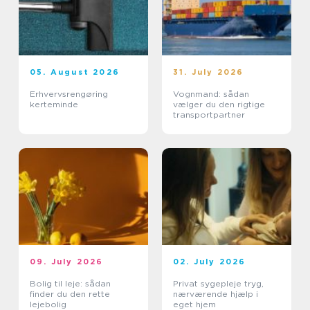
05. August 2026
31. July 2026
Erhvervsrengøring
Vognmand: sådan
kerteminde
vælger du den rigtige
transportpartner
09. July 2026
02. July 2026
Bolig til leje: sådan
Privat sygepleje tryg,
finder du den rette
nærværende hjælp i
lejebolig
eget hjem