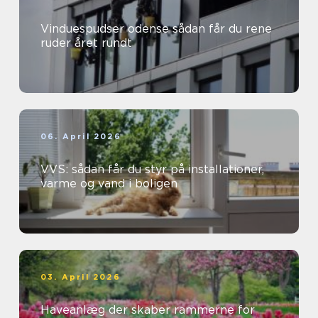
Vinduespudser odense sådan får du rene
ruder året rundt
06. April 2026
VVS: sådan får du styr på installationer,
varme og vand i boligen
03. April 2026
Haveanlæg der skaber rammerne for