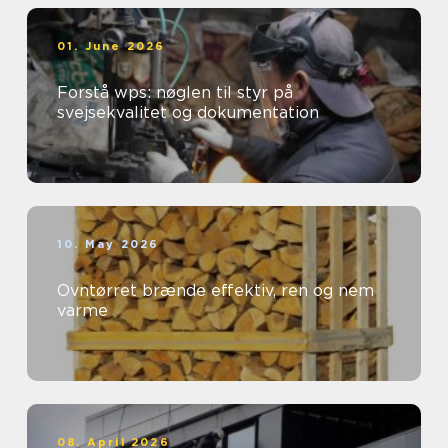
01. June 2026
Forstå wps: nøglen til styr på
svejsekvalitet og dokumentation
10. May 2026
Ovntørret brænde effektiv, ren og nem
varme
08. April 2026