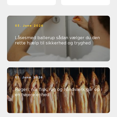
03. June 2026
Låsesmed ballerup sådan vælger du den
rette hjælp til sikkerhed og tryghed
01. June 2026
Røgeri: når fisk, røg og håndværk går op i
en højere enhed