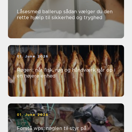
Låsesmed ballerup sådan vælger du den
rette hjælp til sikkerhed og tryghed
01. June 2026
Røgeri: når fisk, røg og håndværk går op i
en højere enhed
01. June 2026
Forstå wps: nøglen til styr på