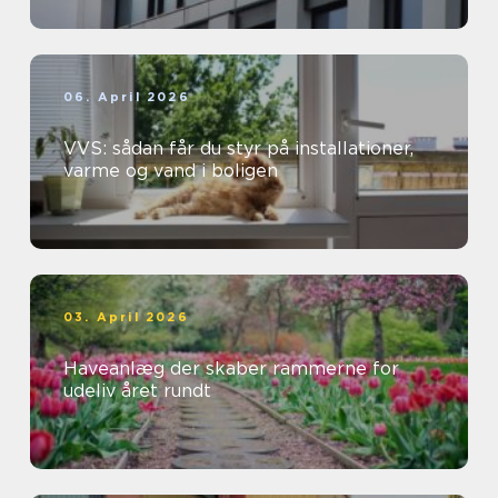
06. April 2026
VVS: sådan får du styr på installationer,
varme og vand i boligen
03. April 2026
Haveanlæg der skaber rammerne for
udeliv året rundt