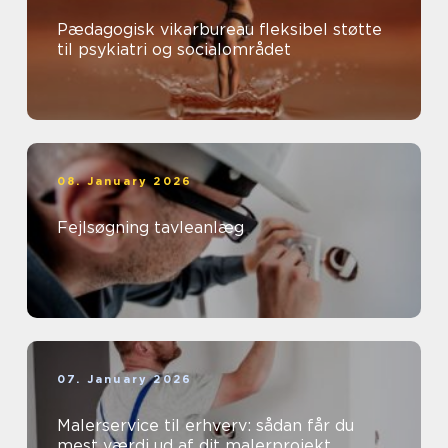
Pædagogisk vikarbureau fleksibel støtte
til psykiatri og socialområdet
08. January 2026
Fejlsøgning tavleanlæg
07. January 2026
Malerservice til erhverv: sådan får du
mest værdi ud af dit malerprojekt