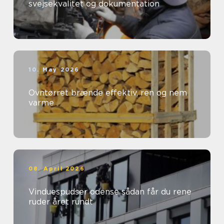
svejsekvalitet og dokumentation
10. May 2026
Ovntørret brænde effektiv, ren og nem
varme
08. April 2026
Vinduespudser odense sådan får du rene
ruder året rundt