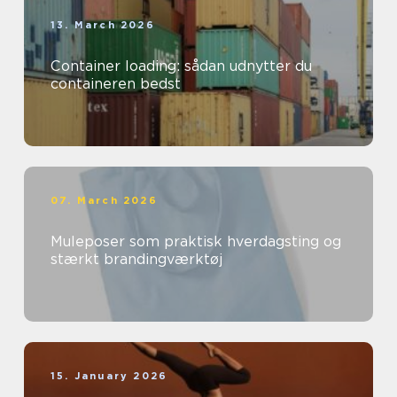
13. March 2026
Container loading: sådan udnytter du
containeren bedst
07. March 2026
Muleposer som praktisk hverdagsting og
stærkt brandingværktøj
15. January 2026