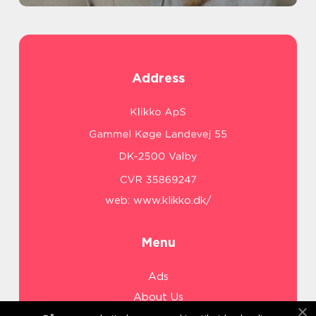
Address
web:
www.klikko.dk/
Menu
Ads
About Us