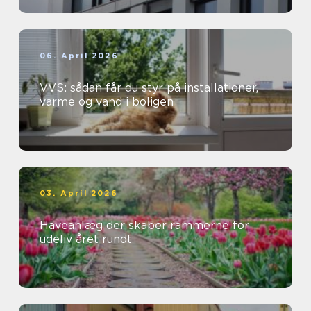
06. April 2026
VVS: sådan får du styr på installationer,
varme og vand i boligen
03. April 2026
Haveanlæg der skaber rammerne for
udeliv året rundt