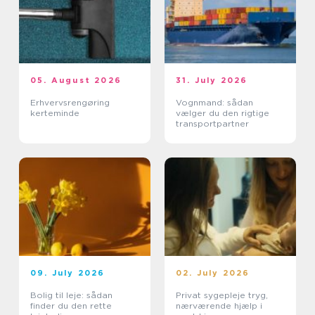
05. August 2026
31. July 2026
Erhvervsrengøring
Vognmand: sådan
kerteminde
vælger du den rigtige
transportpartner
09. July 2026
02. July 2026
Bolig til leje: sådan
Privat sygepleje tryg,
finder du den rette
nærværende hjælp i