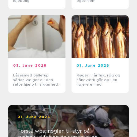
lejebolig
eget hjem
03. June 2026
01. June 2026
Låsesmed ballerup
Røgeri: når fisk, røg og
sådan vælger du den
håndværk går op i en
rette hjælp til sikkerhed
højere enhed
og tryghed
01. June 2026
Forstå wps: nøglen til styr på