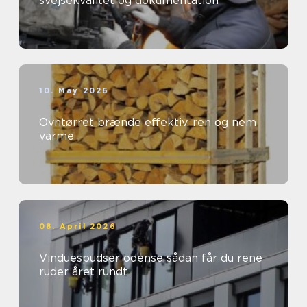
svejsekvalitet og dokumentation
10. May 2026
Ovntørret brænde effektiv, ren og nem
varme
08. April 2026
Vinduespudser odense sådan får du rene
ruder året rundt