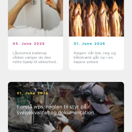
03. June 2026
01. June 2026
Låsesmed ballerup
Røgeri: når fisk, røg og
sådan vælger du den
håndværk går op i en
rette hjælp til sikkerhed
højere enhed
og tryghed
01. June 2026
Forstå wps: nøglen til styr på
svejsekvalitet og dokumentation