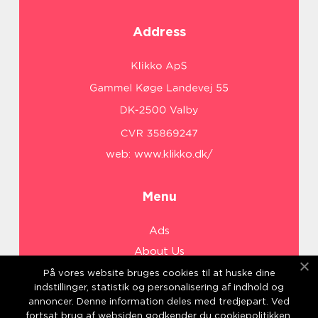
Address
web:
www.klikko.dk/
Menu
Ads
About Us
Cookies
På vores website bruges cookies til at huske dine
indstillinger, statistik og personalisering af indhold og
Contact
annoncer. Denne information deles med tredjepart. Ved
Sitemap
fortsat brug af websiden godkender du cookiepolitikken.