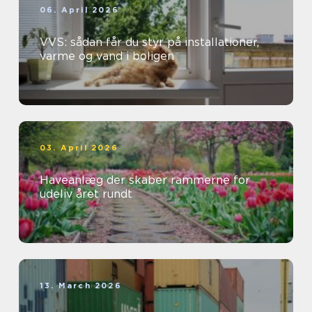
06. April 2026
VVS: sådan får du styr på installationer,
varme og vand i boligen
03. April 2026
Haveanlæg der skaber rammerne for
udeliv året rundt
13. March 2026