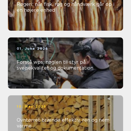
Røgeri: når fisk, røg og håndværk går op i
en højere enhed
01. June 2026
Forstå wps: nøglen til styr på
svejsekvalitet og dokumentation
10. May 2026
Ovntørret brænde effektiv, ren og nem
varme