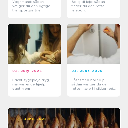
Vognmand: sådan
Bolig til leje: sådan
vælger du den rigtige
finder du den rette
transportpartner
lejebolig
02. July 2026
03. June 2026
Privat sygepleje tryg,
Låsesmed ballerup
nærværende hjælp i
sådan vælger du den
eget hjem
rette hjælp til sikkerhed
og tryghed
01. June 2026