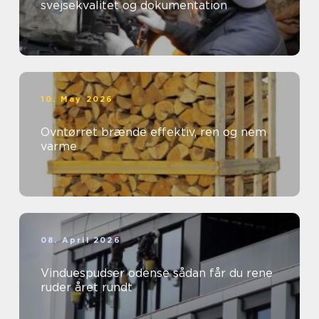
svejsekvalitet og dokumentation
10. May 2026
Ovntørret brænde effektiv, ren og nem
varme
08. April 2026
Vinduespudser odense sådan får du rene
ruder året rundt