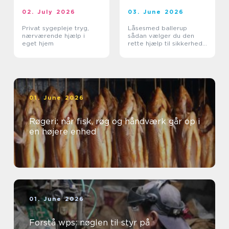
02. July 2026
03. June 2026
Privat sygepleje tryg,
Låsesmed ballerup
nærværende hjælp i
sådan vælger du den
eget hjem
rette hjælp til sikkerhed
og tryghed
01. June 2026
Røgeri: når fisk, røg og håndværk går op i
en højere enhed
01. June 2026
Forstå wps: nøglen til styr på