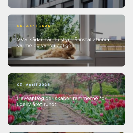
06. April 2026
VVS: sådan får du styr på installationer,
varme og vand i boligen
03. April 2026
Haveanlæg der skaber rammerne for
udeliv året rundt