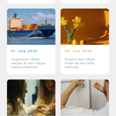
31. July 2026
09. July 2026
Vognmand: sådan
Bolig til leje: sådan
vælger du den rigtige
finder du den rette
transportpartner
lejebolig