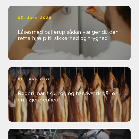
03. June 2026
Låsesmed ballerup sådan vælger du den
rette hjælp til sikkerhed og tryghed
01. June 2026
Røgeri: når fisk, røg og håndværk går op i
en højere enhed