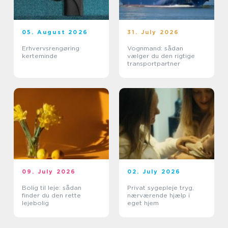
05. August 2026
31. July 2026
Erhvervsrengøring
Vognmand: sådan
kerteminde
vælger du den rigtige
transportpartner
09. July 2026
02. July 2026
Bolig til leje: sådan
Privat sygepleje tryg,
finder du den rette
nærværende hjælp i
lejebolig
eget hjem