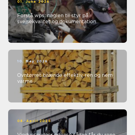
01. June 2026
Forstå wps: nøglen til styr på
svejsekvalitet og dokumentation
10. May 2026
Ovntørret brænde effektiv, ren og nem
varme
08. April 2026
Vinduespudser odense sådan får du rene