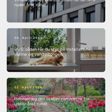
ruder året rundt
06. April 2026
VVS: sådan får du styr på installationer,
varme og vand i boligen
03. April 2026
Haveanlæg der skaber rammerne for
udeliv året rundt