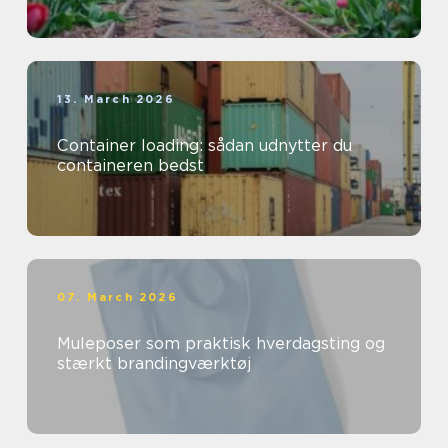
13. March 2026
Container loading: sådan udnytter du
containeren bedst
07. March 2026
Muleposer som praktisk hverdagsting og
stærkt brandingværktøj