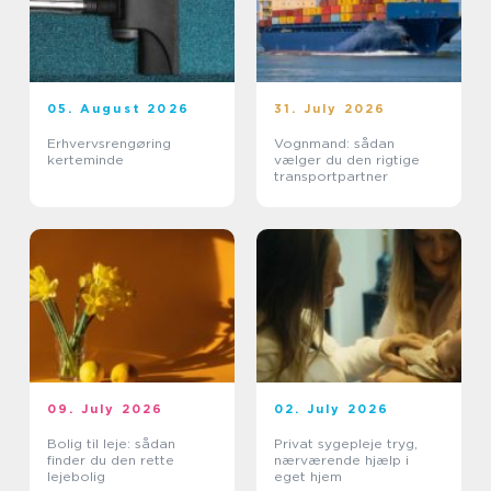
05. August 2026
31. July 2026
Erhvervsrengøring
Vognmand: sådan
kerteminde
vælger du den rigtige
transportpartner
09. July 2026
02. July 2026
Bolig til leje: sådan
Privat sygepleje tryg,
finder du den rette
nærværende hjælp i
lejebolig
eget hjem