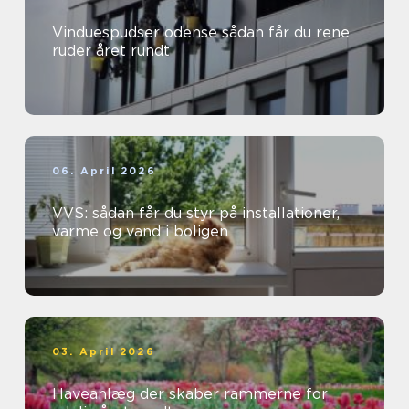
Vinduespudser odense sådan får du rene
ruder året rundt
06. April 2026
VVS: sådan får du styr på installationer,
varme og vand i boligen
03. April 2026
Haveanlæg der skaber rammerne for