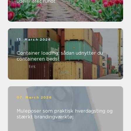
udeliv året rundt
13. March 2026
Container loading: sådan udnytter du
containeren bedst
07. March 2026
Muleposer som praktisk hverdagsting og
stærkt brandingværktøj