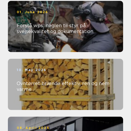
01. June 2026
Forstå wps: nøglen til styr på
svejsekvalitet og dokumentation
10. May 2026
Ovntørret brænde effektiv, ren og nem
varme
08. April 2026