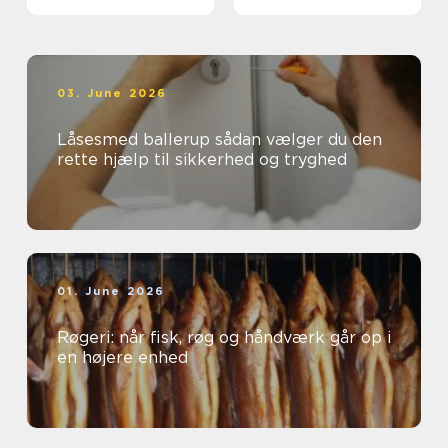
03. June 2026
Låsesmed ballerup sådan vælger du den
rette hjælp til sikkerhed og tryghed
01. June 2026
Røgeri: når fisk, røg og håndværk går op i
en højere enhed