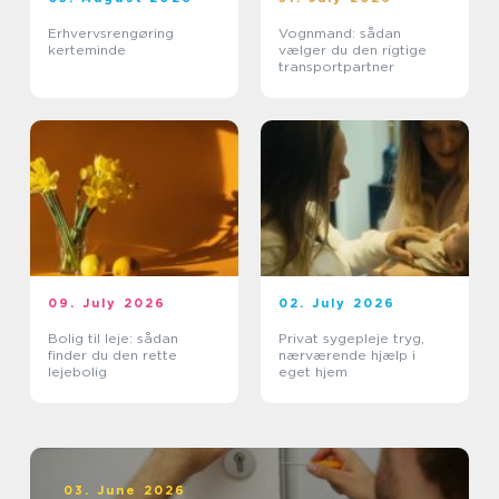
Erhvervsrengøring
Vognmand: sådan
kerteminde
vælger du den rigtige
transportpartner
09. July 2026
02. July 2026
Bolig til leje: sådan
Privat sygepleje tryg,
finder du den rette
nærværende hjælp i
lejebolig
eget hjem
03. June 2026