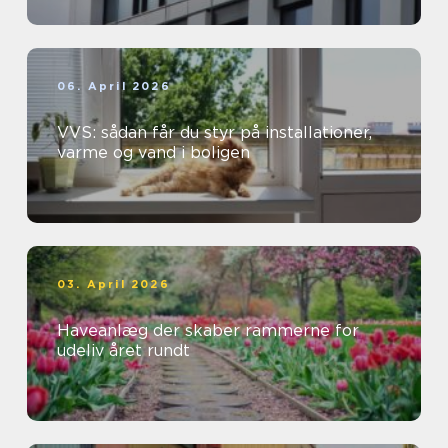
06. April 2026
VVS: sådan får du styr på installationer,
varme og vand i boligen
03. April 2026
Haveanlæg der skaber rammerne for
udeliv året rundt