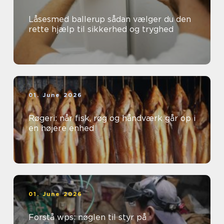
Låsesmed ballerup sådan vælger du den
rette hjælp til sikkerhed og tryghed
01. June 2026
Røgeri: når fisk, røg og håndværk går op i
en højere enhed
01. June 2026
Forstå wps: nøglen til styr på