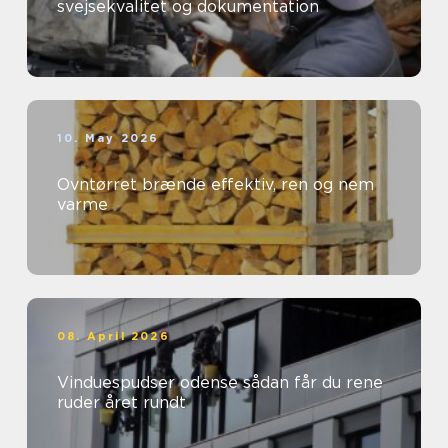
svejsekvalitet og dokumentation
10. May 2026
Ovntørret brænde effektiv, ren og nem
varme
08. April 2026
Vinduespudser odense sådan får du rene
ruder året rundt