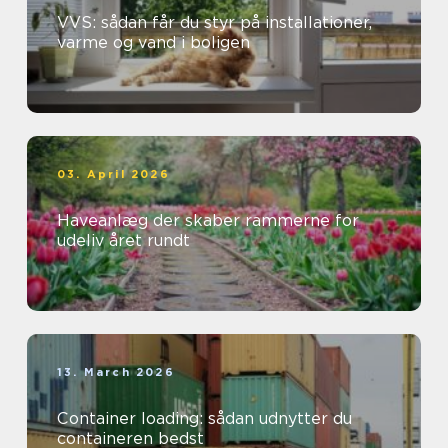
VVS: sådan får du styr på installationer,
varme og vand i boligen
03. April 2026
Haveanlæg der skaber rammerne for
udeliv året rundt
13. March 2026
Container loading: sådan udnytter du
containeren bedst