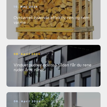
10. May 2026
Ovntørret brænde effektiv, ren og nem
varme
08. April 2026
Vinduespudser odense sådan får du rene
ruder året rundt
06. April 2026