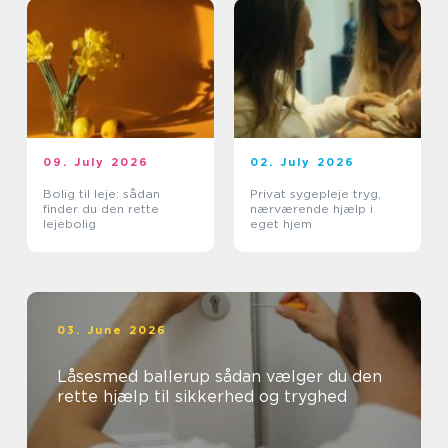
09. July 2026
02. July 2026
Bolig til leje: sådan
Privat sygepleje tryg,
finder du den rette
nærværende hjælp i
lejebolig
eget hjem
03. June 2026
Låsesmed ballerup sådan vælger du den
rette hjælp til sikkerhed og tryghed