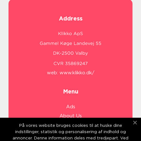
Address
web:
www.klikko.dk/
Menu
Ads
About Us
Cookies
På vores website bruges cookies til at huske dine
indstillinger, statistik og personalisering af indhold og
Contact
annoncer. Denne information deles med tredjepart. Ved