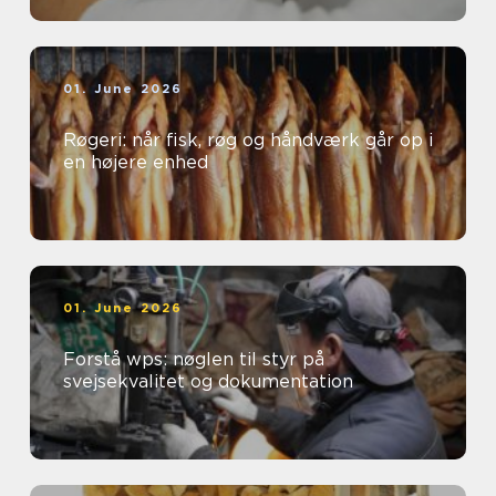
01. June 2026
Røgeri: når fisk, røg og håndværk går op i
en højere enhed
01. June 2026
Forstå wps: nøglen til styr på
svejsekvalitet og dokumentation