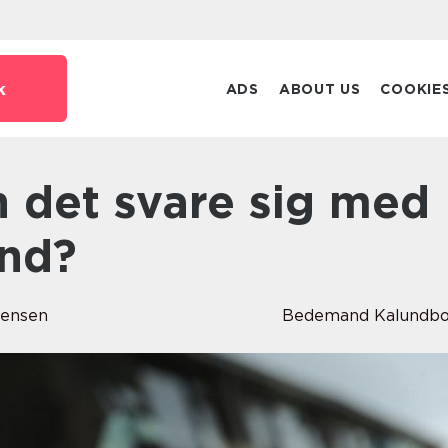
k
ADS
ABOUT US
COOKIE
nd?
Jensen
Bedemand Kalundbo