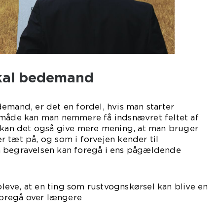
okal bedemand
emand, er det en fordel, hvis man starter
 måde kan man nemmere få indsnævret feltet af
n det også give mere mening, at man bruger
 tæt på, og som i forvejen kender til
 begravelsen kan foregå i ens pågældende
y.
eve, at en ting som rustvognskørsel kan blive en
 foregå over længere
tande.