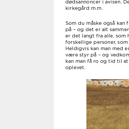
dødsannoncer i avisen. Der
kirke
Som du måske også kan for
på – og det er alt sammen
er det langt fra alle, som 
forskellige personer, som 
Heldigvis kan man med en 
være styr på – og vedko
kan man få ro og tid til a
opl