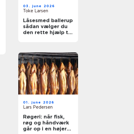
03. june 2026
Toke Larsen
Låsesmed ballerup
sådan vælger du
den rette hjælp til
sikkerhed og
tryghed
01. june 2026
Lars Pedersen
Røgeri: når fisk,
røg og håndværk
går op i en højere