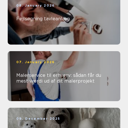
08. January 2026
Fejlsøgning tavleanlæg
07. January 2026
Malerservice til erhverv: sådan får du
mest værdi ud af dit malerprojekt
09. December 2025