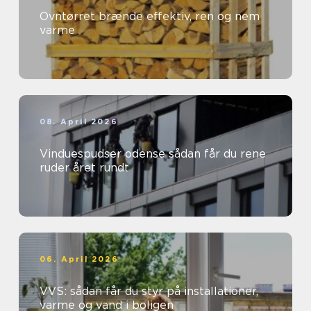
Ovntørret brænde effektiv, ren og nem
varme
08. April 2026
Vinduespudser odense sådan får du rene
ruder året rundt
06. April 2026
VVS: sådan får du styr på installationer,
varme og vand i boligen