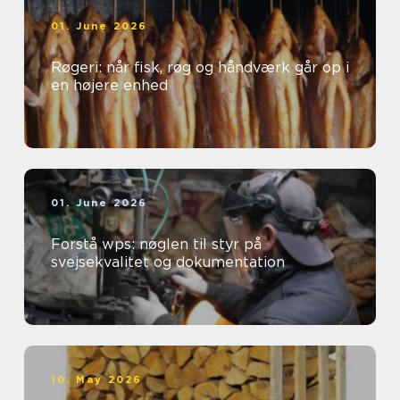
01. June 2026
Røgeri: når fisk, røg og håndværk går op i
en højere enhed
01. June 2026
Forstå wps: nøglen til styr på
svejsekvalitet og dokumentation
10. May 2026