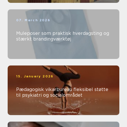
07. March 2026
Muleposer som praktisk hverdagsting og
stærkt brandingværktøj
15. January 2026
Pædagogisk vikarbureau fleksibel støtte
til psykiatri og socialområdet