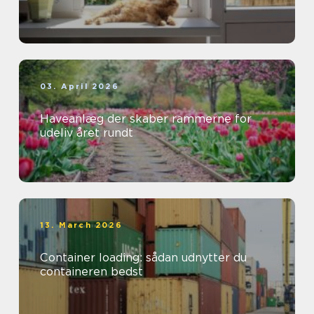
03. April 2026
Haveanlæg der skaber rammerne for
udeliv året rundt
13. March 2026
Container loading: sådan udnytter du
containeren bedst