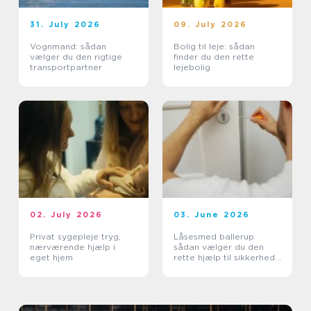
31. July 2026
09. July 2026
Vognmand: sådan
Bolig til leje: sådan
vælger du den rigtige
finder du den rette
transportpartner
lejebolig
02. July 2026
03. June 2026
Privat sygepleje tryg,
Låsesmed ballerup
nærværende hjælp i
sådan vælger du den
eget hjem
rette hjælp til sikkerhed
og tryghed