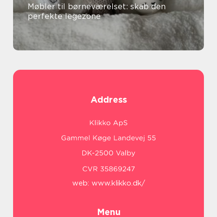
Møbler til børneværelset: skab den
perfekte legezone
Address
web:
www.klikko.dk/
Menu