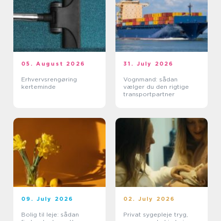
05. August 2026
31. July 2026
Erhvervsrengøring
Vognmand: sådan
kerteminde
vælger du den rigtige
transportpartner
09. July 2026
02. July 2026
Bolig til leje: sådan
Privat sygepleje tryg,