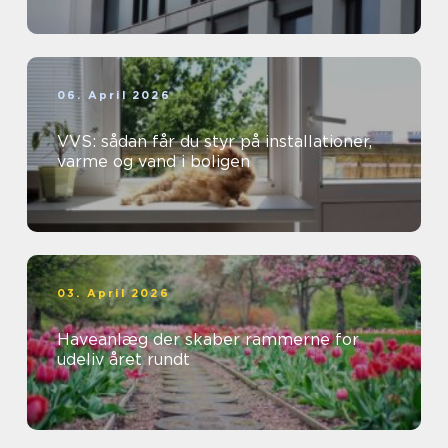
06. April 2026
VVS: sådan får du styr på installationer,
varme og vand i boligen
03. April 2026
Haveanlæg der skaber rammerne for
udeliv året rundt