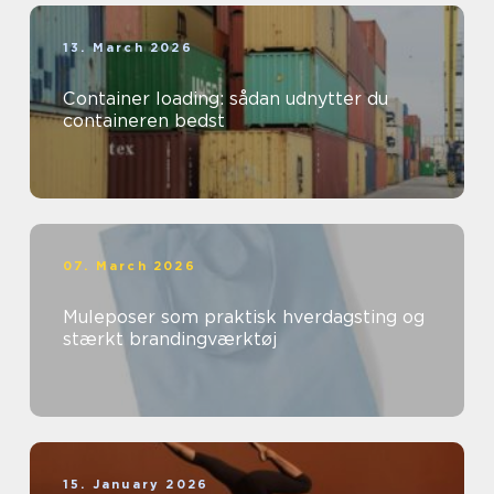
13. March 2026
Container loading: sådan udnytter du
containeren bedst
07. March 2026
Muleposer som praktisk hverdagsting og
stærkt brandingværktøj
15. January 2026