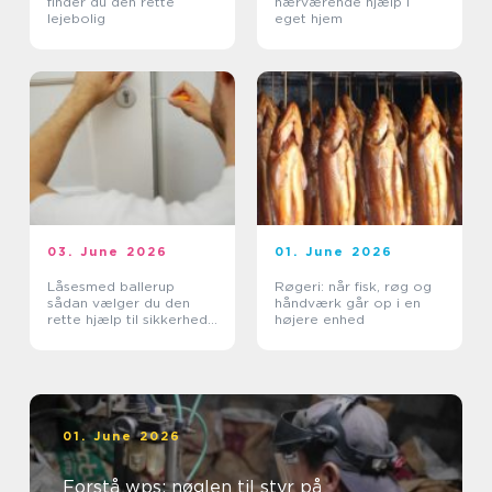
finder du den rette
nærværende hjælp i
lejebolig
eget hjem
03. June 2026
01. June 2026
Låsesmed ballerup
Røgeri: når fisk, røg og
sådan vælger du den
håndværk går op i en
rette hjælp til sikkerhed
højere enhed
og tryghed
01. June 2026
Forstå wps: nøglen til styr på