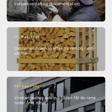
svejsekvalitet og dokumentation
10. May 2026
Ovntørret brænde effektiv, ren og nem
varme
08. April 2026
Vinduespudser odense sådan får du rene
ruder året rundt