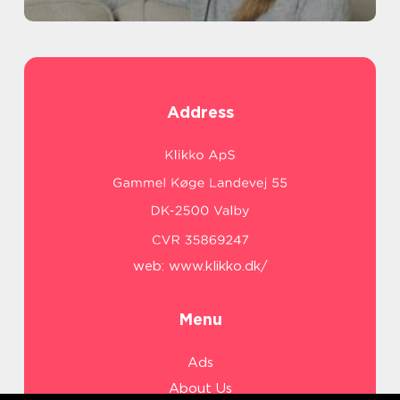
Address
web:
www.klikko.dk/
Menu
Ads
About Us