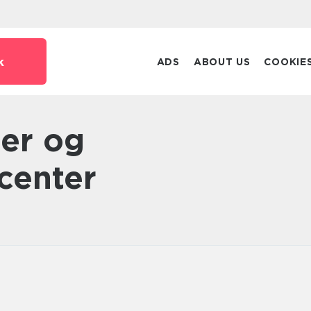
k
ADS
ABOUT US
COOKIE
center