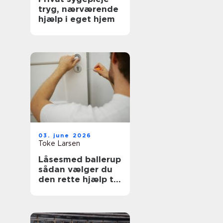
tryg, nærværende
hjælp i eget hjem
03. june 2026
Toke Larsen
Låsesmed ballerup
sådan vælger du
den rette hjælp til
sikkerhed og
tryghed