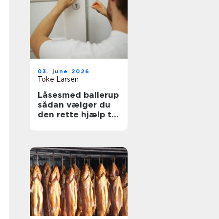
03. june 2026
Toke Larsen
Låsesmed ballerup
sådan vælger du
den rette hjælp til
sikkerhed og
tryghed