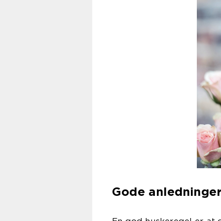
Gode anledninger 
En god huskeregel er, at d