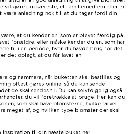
e vil gøre din kæreste, et familiemedlem eller en
t være anledning nok til, at du tager fordi din
lomsterhandler.
 være, at du kender en, som er blevet færdig på
blevet forældre, eller måske kender du en, som har
æde til i en periode, hvor du havde brug for det.
 er det oplagt, at du får lavet en
ket.
ere og nemmere, når buketten skal bestilles og
mlig oftest gøres online, så du kan sende
ndet de skal sendes til. Du kan selvfølgelig også
terhandler, du vil foretrække at bruge. Her kan du
sonen, som skal have blomsterne, hvilke farver
ra meget af, og hvilken type blomster der skal
 buketten.
 inspiration til din næste buket her: