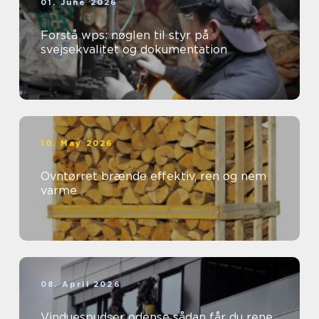
01. June 2026
Forstå wps: nøglen til styr på
svejsekvalitet og dokumentation
10. May 2026
Ovntørret brænde effektiv, ren og nem
varme
08. April 2026
Vinduespudser odense sådan får du rene