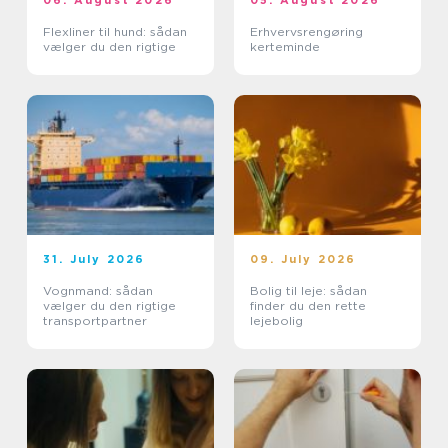
06. August 2026
05. August 2026
Flexliner til hund: sådan
Erhvervsrengøring
vælger du den rigtige
kerteminde
31. July 2026
09. July 2026
Vognmand: sådan
Bolig til leje: sådan
vælger du den rigtige
finder du den rette
transportpartner
lejebolig