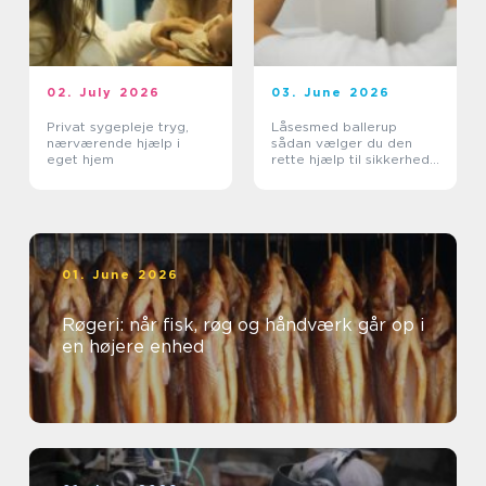
02. July 2026
03. June 2026
Privat sygepleje tryg,
Låsesmed ballerup
nærværende hjælp i
sådan vælger du den
eget hjem
rette hjælp til sikkerhed
og tryghed
01. June 2026
Røgeri: når fisk, røg og håndværk går op i
en højere enhed