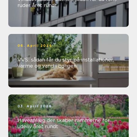
ruder året rundt
06. April 2026
VVS: sådan får du styr på installationer,
varme og vand i boligen
03. April 2026
Haveanlæg der skaber rammerne for
udeliv året rundt