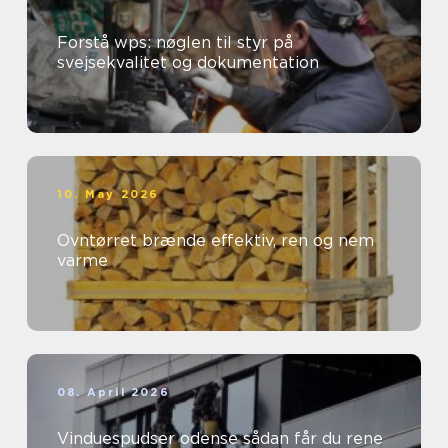
Forstå wps: nøglen til styr på
svejsekvalitet og dokumentation
10. May 2026
Ovntørret brænde effektiv, ren og nem
varme
08. April 2026
Vinduespudser odense sådan får du rene