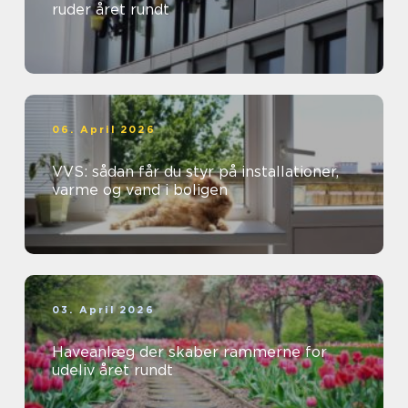
ruder året rundt
06. April 2026
VVS: sådan får du styr på installationer,
varme og vand i boligen
03. April 2026
Haveanlæg der skaber rammerne for
udeliv året rundt