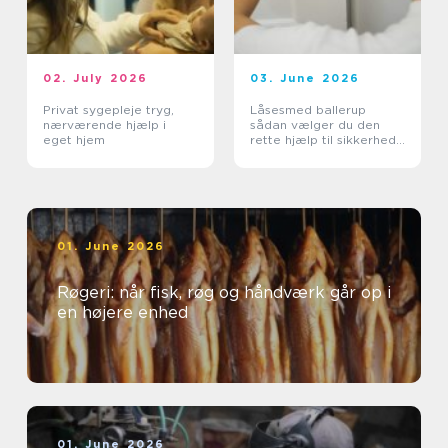
02. July 2026
03. June 2026
Privat sygepleje tryg,
Låsesmed ballerup
nærværende hjælp i
sådan vælger du den
eget hjem
rette hjælp til sikkerhed
og tryghed
01. June 2026
Røgeri: når fisk, røg og håndværk går op i
en højere enhed
01. June 2026