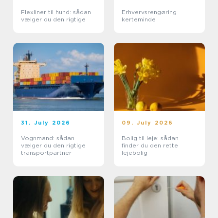
Flexliner til hund: sådan
Erhvervsrengøring
vælger du den rigtige
kerteminde
31. July 2026
09. July 2026
Vognmand: sådan
Bolig til leje: sådan
vælger du den rigtige
finder du den rette
transportpartner
lejebolig