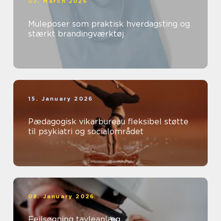
07. March 2026
Muleposer som praktisk hverdagsting og
stærkt brandingværktøj
15. January 2026
Pædagogisk vikarbureau fleksibel støtte
til psykiatri og socialområdet
08. January 2026
Fejlsøgning tavleanlæg