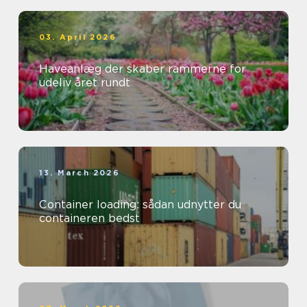
03. April 2026
Haveanlæg der skaber rammerne for
udeliv året rundt
13. March 2026
Container loading: sådan udnytter du
containeren bedst