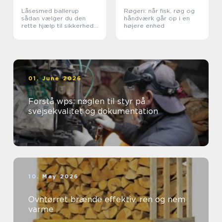
Låsesmed ballerup
Røgeri: når fisk, røg og
sådan vælger du den
håndværk går op i en
rette hjælp til sikkerhed
højere enhed
og tryghed
01. June 2026
Forstå wps: nøglen til styr på
svejsekvalitet og dokumentation
10. May 2026
Ovntørret brænde effektiv, ren og nem
varme