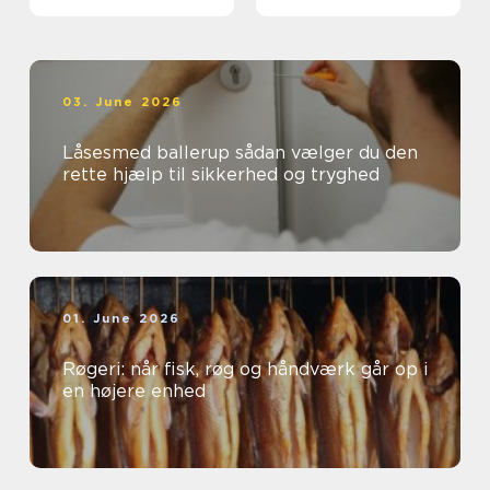
03. June 2026
Låsesmed ballerup sådan vælger du den
rette hjælp til sikkerhed og tryghed
01. June 2026
Røgeri: når fisk, røg og håndværk går op i
en højere enhed