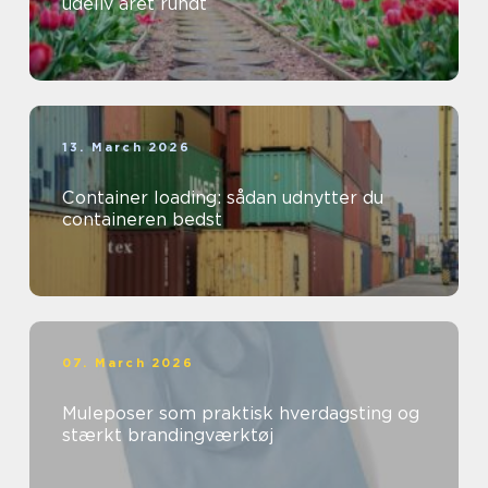
udeliv året rundt
13. March 2026
Container loading: sådan udnytter du
containeren bedst
07. March 2026
Muleposer som praktisk hverdagsting og
stærkt brandingværktøj