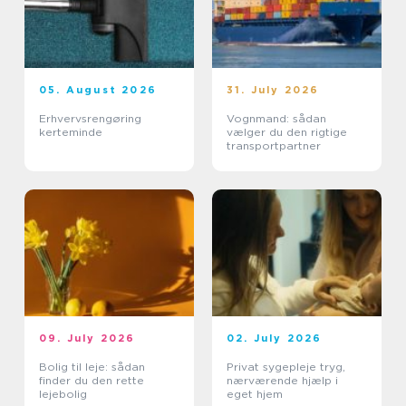
05. August 2026
31. July 2026
Erhvervsrengøring
Vognmand: sådan
kerteminde
vælger du den rigtige
transportpartner
09. July 2026
02. July 2026
Bolig til leje: sådan
Privat sygepleje tryg,
finder du den rette
nærværende hjælp i
lejebolig
eget hjem