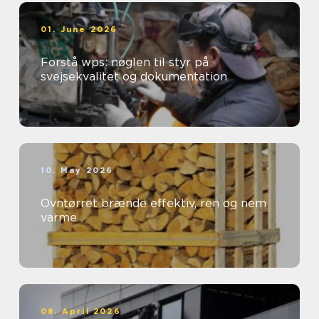
01. June 2026
Forstå wps: nøglen til styr på
svejsekvalitet og dokumentation
10. May 2026
Ovntørret brænde effektiv, ren og nem
varme
08. April 2026