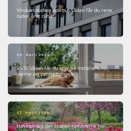
Vinduespudser odense sådan får du rene
ruder året rundt
06. April 2026
VVS: sådan får du styr på installationer,
varme og vand i boligen
03. April 2026
Haveanlæg der skaber rammerne for