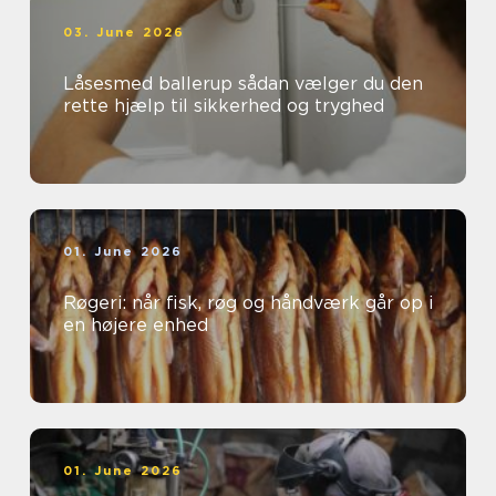
03. June 2026
Låsesmed ballerup sådan vælger du den
rette hjælp til sikkerhed og tryghed
01. June 2026
Røgeri: når fisk, røg og håndværk går op i
en højere enhed
01. June 2026