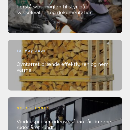
Forstå wps: nøglen til styr på
svejsekvalitet og dokumentation
10. May 2026
Ovntørret brænde effektiv, ren og nem
varme
08. April 2026
Vinduespudser odense sådan får du rene
ruder året rundt