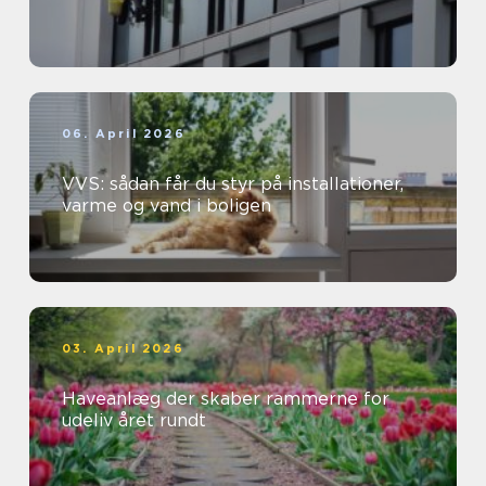
06. April 2026
VVS: sådan får du styr på installationer,
varme og vand i boligen
03. April 2026
Haveanlæg der skaber rammerne for
udeliv året rundt