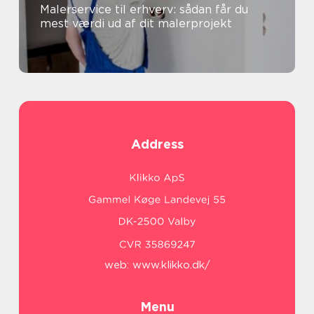
Malerservice til erhverv: sådan får du
mest værdi ud af dit malerprojekt
Address
web:
www.klikko.dk/
Menu