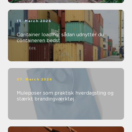
13. March 2026
Container loading: sådan udnytter du
containeren bedst
07. March 2026
Muleposer som praktisk hverdagsting og
stærkt brandingværktøj