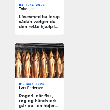
03. june 2026
Toke Larsen
Låsesmed ballerup
sådan vælger du
den rette hjælp til
sikkerhed og
tryghed
01. june 2026
Lars Pedersen
Røgeri: når fisk,
røg og håndværk
går op i en højere