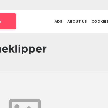
k
ADS
ABOUT US
COOKIE
neklipper