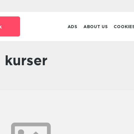
k
ADS
ABOUT US
COOKIE
 kurser