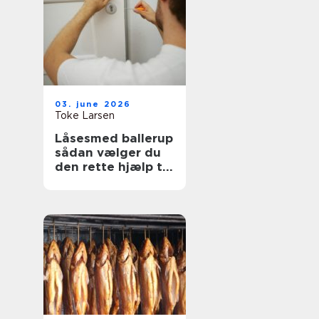
03. june 2026
Toke Larsen
Låsesmed ballerup
sådan vælger du
den rette hjælp til
sikkerhed og
tryghed