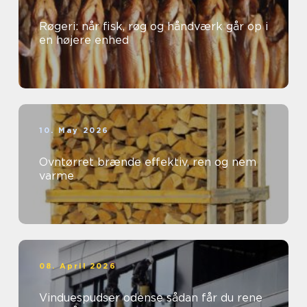
Røgeri: når fisk, røg og håndværk går op i
en højere enhed
10. May 2026
Ovntørret brænde effektiv, ren og nem
varme
08. April 2026
Vinduespudser odense sådan får du rene