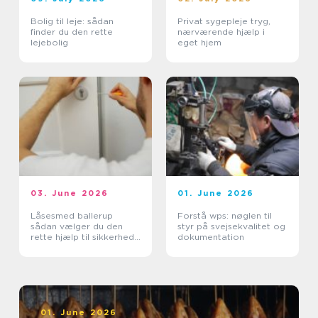
Bolig til leje: sådan
Privat sygepleje tryg,
finder du den rette
nærværende hjælp i
lejebolig
eget hjem
03. June 2026
01. June 2026
Låsesmed ballerup
Forstå wps: nøglen til
sådan vælger du den
styr på svejsekvalitet og
rette hjælp til sikkerhed
dokumentation
og tryghed
01. June 2026