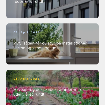
ruder året rundt
06. April 2026
VVS: sådan får du styr på installationer,
varme og vand i boligen
03. April 2026
Haveanlæg der skaber rammerne for
udeliv året rundt