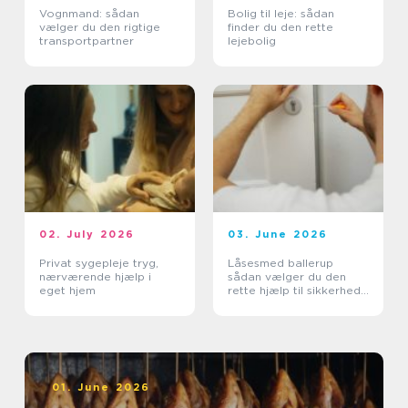
Vognmand: sådan
Bolig til leje: sådan
vælger du den rigtige
finder du den rette
transportpartner
lejebolig
02. July 2026
03. June 2026
Privat sygepleje tryg,
Låsesmed ballerup
nærværende hjælp i
sådan vælger du den
eget hjem
rette hjælp til sikkerhed
og tryghed
01. June 2026