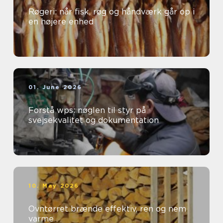
Røgeri: når fisk, røg og håndværk går op i
en højere enhed
01. June 2026
Forstå wps: nøglen til styr på
svejsekvalitet og dokumentation
10. May 2026
Ovntørret brænde effektiv, ren og nem
varme