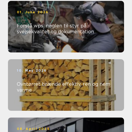
01. June 2026
Forstå wps: nøglen til styr på
svejsekvalitet og dokumentation
10. May 2026
Ovntørret brænde effektiv, ren og nem
varme
08. April 2026