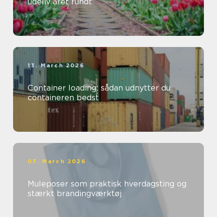
udeliv året rundt
13. March 2026
Container loading: sådan udnytter du
containeren bedst
07. March 2026
Muleposer som praktisk hverdagsting og
stærkt brandingværktøj