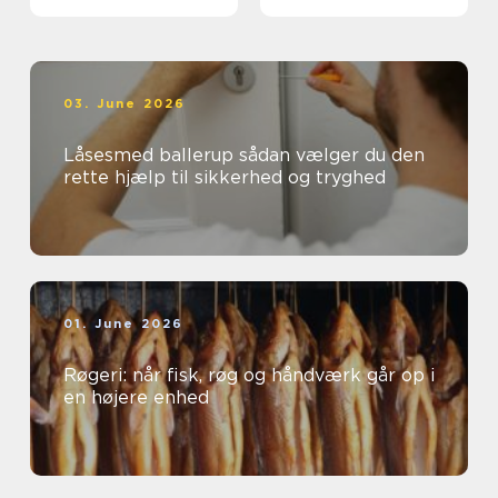
03. June 2026
Låsesmed ballerup sådan vælger du den
rette hjælp til sikkerhed og tryghed
01. June 2026
Røgeri: når fisk, røg og håndværk går op i
en højere enhed