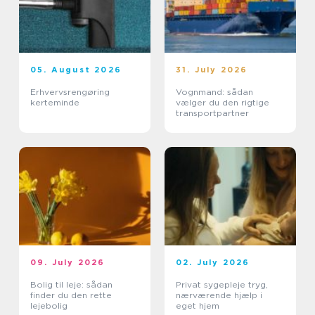
05. August 2026
31. July 2026
Erhvervsrengøring
Vognmand: sådan
kerteminde
vælger du den rigtige
transportpartner
09. July 2026
02. July 2026
Bolig til leje: sådan
Privat sygepleje tryg,
finder du den rette
nærværende hjælp i
lejebolig
eget hjem