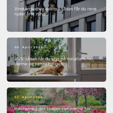
Vinduespudser odense sådan får du rene
ruder året rundt
06. April 2026
VVS: sådan får du styr på installationer,
varme og vand i boligen
03. April 2026
Haveanlæg der skaber rammerne for